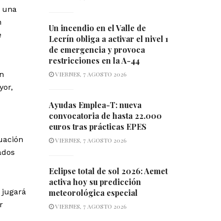
e una
n
Un incendio en el Valle de
e
Lecrín obliga a activar el nivel 1
de emergencia y provoca
restricciones en la A-44
un
VIERNES, 7 AGOSTO 2026
yor,
Ayudas Emplea-T: nueva
convocatoria de hasta 22.000
euros tras prácticas EPES
uación
VIERNES, 7 AGOSTO 2026
ados
Eclipse total de sol 2026: Aemet
activa hoy su predicción
 jugará
meteorológica especial
r
VIERNES, 7 AGOSTO 2026