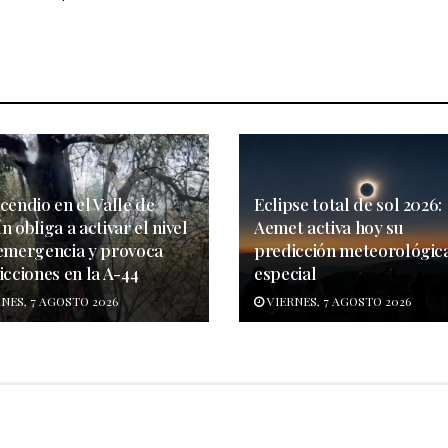
cendio en el Valle de
Eclipse total de sol 2026:
n obliga a activar el nivel
Aemet activa hoy su
 emergencia y provoca
predicción meteorológic
icciones en la A-44
especial
NES, 7 AGOSTO 2026
VIERNES, 7 AGOSTO 2026