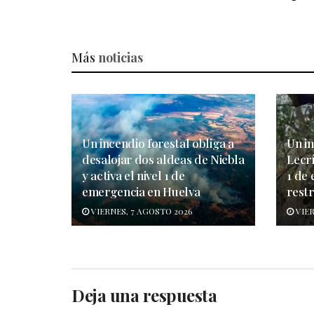
Más
noticias
Un incendio forestal obliga a
Un in
desalojar dos aldeas de Niebla
Lecrí
y activa el nivel 1 de
1 de
emergencia en Huelva
restr
VIERNES, 7 AGOSTO 2026
VIER
Deja una respuesta