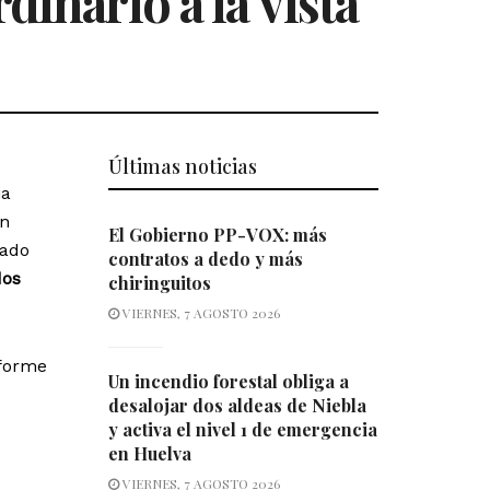
dinario a la vista
Últimas noticias
ia
ón
El Gobierno PP-VOX: más
cado
contratos a dedo y más
dos
chiringuitos
VIERNES, 7 AGOSTO 2026
nforme
Un incendio forestal obliga a
desalojar dos aldeas de Niebla
y activa el nivel 1 de emergencia
en Huelva
VIERNES, 7 AGOSTO 2026