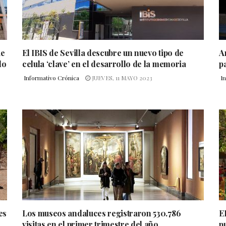
ue
El IBIS de Sevilla descubre un nuevo tipo de
A
do
celula ‘clave’ en el desarrollo de la memoria
p
Informativo Crónica
JUEVES, 11 MAYO 2023
I
es
Los museos andaluces registraron 530.786
E
visitas en el primer trimestre del año
p