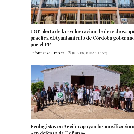
UGT alerta de la «vulneración de derechos» q
practica el Ayuntamiento de Córdoba goberna
por el PP
Informativo Crónica
JUEVES, 11 MAYO 2023
Ecologistas en Acción apoyan las movilizacion
«en defensa de Doñana»