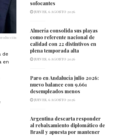
sofocantes
JUEVES, 6 AGOSTO 2026
Almería consolida sus playas
como referente nacional de
producción
calidad con 22 distintivos en
plena temporada alta
a de
JUEVES, 6 AGOSTO 2026
a en
n
Paro en Andalucía julio 2026:
nuevo balance con 9.661
desempleados menos
JUEVES, 6 AGOSTO 2026
e
o
Argentina descarta responder
al rebaixamiento diplomático de
Brasil y apuesta por mantener