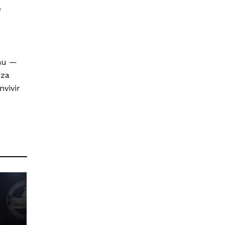
e
chu —
eza
nvivir