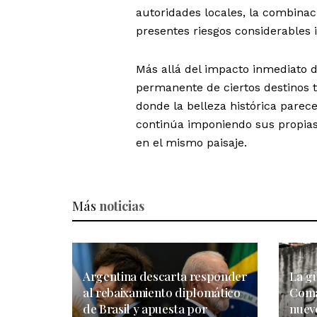
autoridades locales, la combinac
presentes riesgos considerables 
Más allá del impacto inmediato de
permanente de ciertos destinos
donde la belleza histórica pare
continúa imponiendo sus propias 
en el mismo paisaje.
Más
noticias
Argentina descarta responder
La gu
al rebaixamiento diplomático
Coma
de Brasil y apuesta por
nueve