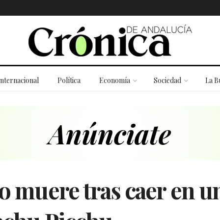
Internacional
Política
Economía
Sociedad
La B
no muere tras caer en u