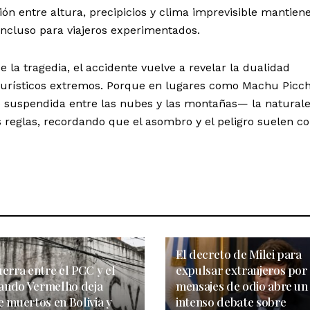
ión entre altura, precipicios y clima imprevisible mantien
incluso para viajeros experimentados.
 la tragedia, el accidente vuelve a revelar la dualidad
 turísticos extremos. Porque en lugares como Machu Pic
ce suspendida entre las nubes y las montañas— la natural
reglas, recordando que el asombro y el peligro suelen co
El decreto de Milei para
erra entre el PCC y el
expulsar extranjeros por
ndo Vermelho deja
mensajes de odio abre un
 muertos en Bolivia y
intenso debate sobre