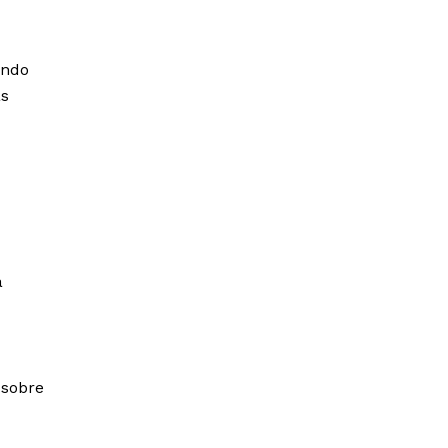
ando
ás
a
 sobre