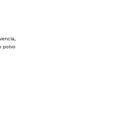
vencia,
o polvo