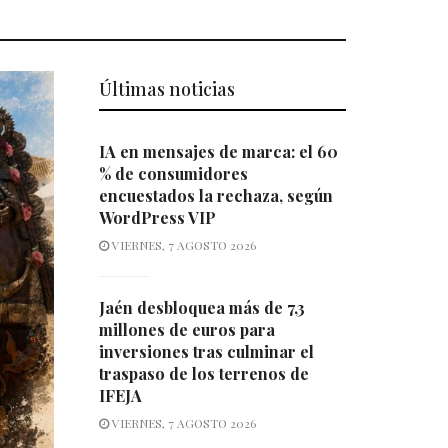
Últimas noticias
IA en mensajes de marca: el 60
% de consumidores
encuestados la rechaza, según
WordPress VIP
VIERNES, 7 AGOSTO 2026
Jaén desbloquea más de 7,3
millones de euros para
inversiones tras culminar el
traspaso de los terrenos de
IFEJA
VIERNES, 7 AGOSTO 2026