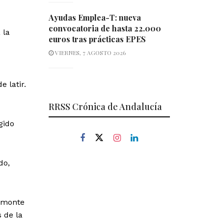
Ayudas Emplea-T: nueva
convocatoria de hasta 22.000
 la
euros tras prácticas EPES
VIERNES, 7 AGOSTO 2026
 latir.
RRSS Crónica de Andalucía
gido
do,
lmonte
 de la