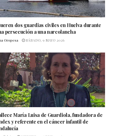
ueren dos guardias civiles en Huelva durante
na persecución a una narcolancha
na Oropesa
SÁBADO, 9 MAYO 2026
allece María Luisa de Guardiola, fundadora de
ndex y referente en el cáncer infantil de
ndalucía