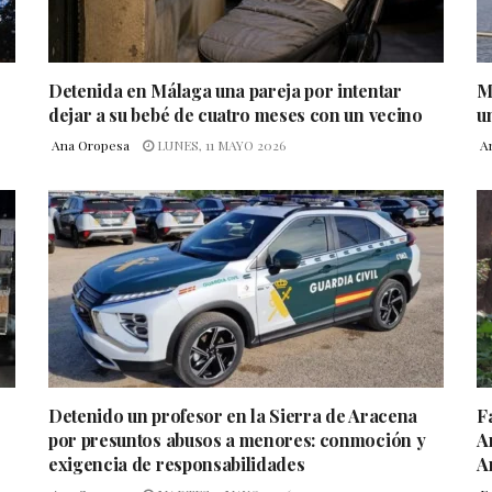
Detenida en Málaga una pareja por intentar
M
dejar a su bebé de cuatro meses con un vecino
u
Ana Oropesa
LUNES, 11 MAYO 2026
A
Detenido un profesor en la Sierra de Aracena
F
por presuntos abusos a menores: conmoción y
A
exigencia de responsabilidades
A